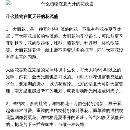
什么
植物
在夏天开的花茂盛
1、大丽花，是一种开的特别茂盛的花，不像有些花在夏季休
眠，而大丽花却长的特茂盛。大丽花的花期很长，可以从夏季
开到秋季，花的型很多，球型、菊花型、牡丹型、装饰型等
等。大丽花好养活，栽上后不需要过多的打理，同时大丽花没
有病虫害的问题。
大丽花喜欢在充足的光照环境中生长，每天大约6小时以上的
光照，
鲜花
，全天光照也是可以的。同时大丽花也需要充足的
水分，要定期的浇水，以防花蔫掉。北方的话夏天可以无需管
理，南方温度超过35℃的地方，就要用浙阳光网遮蔽阳光了。
2、洋桔梗，
多肉植物
，洋桔梗花十万颜色特别清新，样子看
起来非常可爱。重瓣的洋桔梗特别像月季花，而单瓣的洋桔梗
花型则像婴粟花。洋桔梗是夏季开的正旺，等到20多天就能开
的，把花剪下来插在家中，当做一种装饰。