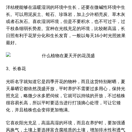
洋桔梗能够在温暖湿润的环境中生长，还要在微碱性环境中生
长。可以用泥炭土、蛭石、珍珠岩，加上少许稻壳炭、草木灰
或者石灰石。喜欢湿润环境，但是不要积水，也不可过干，过
干枝条细弱长势差。宜种在光线充足的环境，比较耐高温，长
日照有利于花芽分化和生长发育，一般以每天16小时光照效果
最好。
3、长春花
光听名字就知道它是四季开花的物种，而且这货特别耐晒，夏
天暴晒它都依然茂盛开放，平时养护不需要过多用心，保持光
照充足，略微少水多肥伺候，它就可以持续的开放，不过植株
很容易长高，所以平时要适当进行打顶摘心处理，可让它矮
化，并且植株也会变得更加饱满。
它喜欢阳光充足，高温高湿的环境，而且在养护时，要加强通
风换气，土壤上要选择富含腐殖质的土壤，增加排水性和透气