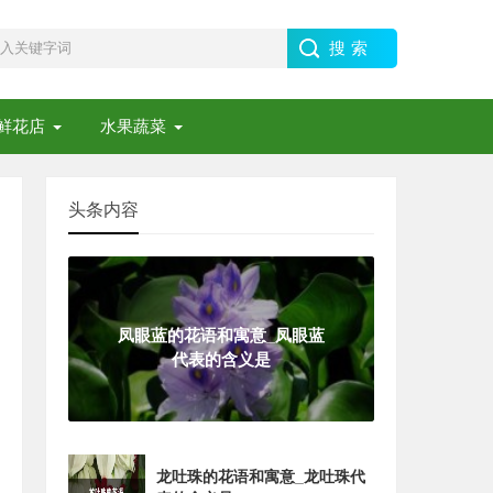
鲜花店
水果蔬菜
头条内容
凤眼蓝的花语和寓意_凤眼蓝
代表的含义是
龙吐珠的花语和寓意_龙吐珠代