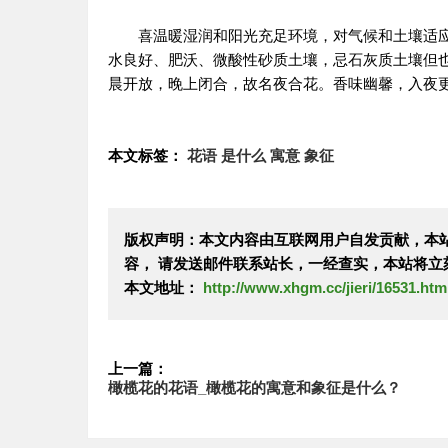
喜温暖湿润和阳光充足环境，对气候和土壤适应
水良好、肥沃、微酸性砂质土壤，忌石灰质土壤但也
晨开放，晚上闭合，故名夜合花。香味幽馨，入夜更烈
本文标签：
花语
是什么
寓意
象征
版权声明：本文内容由互联网用户自发贡献，本
容， 请发送邮件联系站长，一经查实，本站将立
本文地址：
http://www.xhgm.cc/jieri/16531.htm
上一篇：
橄榄花的花语_橄榄花的寓意和象征是什么？