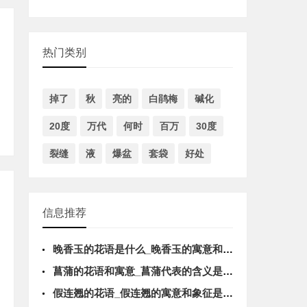
热门类别
掉了
秋
亮的
白鹃梅
碱化
20度
万代
何时
百万
30度
裂缝
液
爆盆
套袋
好处
信息推荐
晚香玉的花语是什么_晚香玉的寓意和象征
菖蒲的花语和寓意_菖蒲代表的含义是什么
假连翘的花语_假连翘的寓意和象征是什么