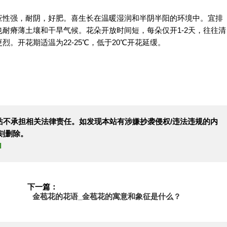
性强，耐阴，好肥。喜生长在温暖湿润和半阴半阳的环境中。宜排
耐瘠薄土壤和干旱气候。花朵开放时间短，每朵仅开1-2天，往往清
。开花期适温为22-25℃，低于20℃开花延缓。
站不承担相关法律责任。如发现本站有涉嫌抄袭侵权/违法违规的内
刻删除。
l
下一篇：
金苞花的花语_金苞花的寓意和象征是什么？