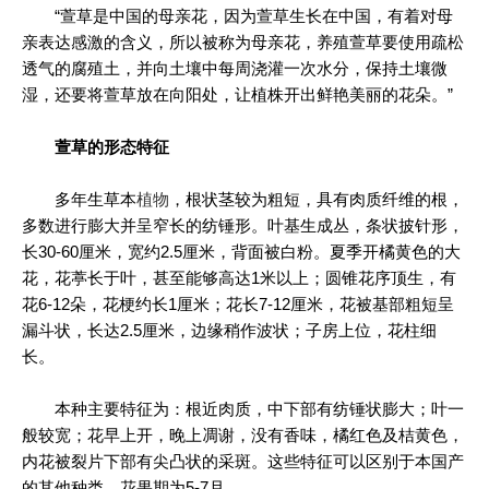
“萱草是中国的母亲花，因为萱草生长在中国，有着对母
亲表达感激的含义，所以被称为母亲花，养殖萱草要使用疏松
透气的腐殖土，并向土壤中每周浇灌一次水分，保持土壤微
湿，还要将萱草放在向阳处，让植株开出鲜艳美丽的花朵。”
萱草的形态特征
多年生草本
植物
，根状茎较为粗短，具有肉质纤维的根，
多数进行膨大并呈窄长的纺锤形。叶基生成丛，条状披针形，
长30-60厘米，宽约2.5厘米，背面被白粉。夏季开橘黄色的大
花，花葶长于叶，甚至能够高达1米以上；圆锥花序顶生，有
花6-12朵，花梗约长1厘米；花长7-12厘米，花被基部粗短呈
漏斗状，长达2.5厘米，边缘稍作波状；子房上位，花柱细
长。
本种主要特征为：根近肉质，中下部有纺锤状膨大；叶一
般较宽；花早上开，晚上凋谢，没有香味，橘红色及桔黄色，
内花被裂片下部有尖凸状的采斑。这些特征可以区别于本国产
的其他种类。花果期为5-7月。