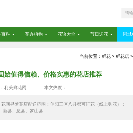
卉百科
花卉植物
花语大全
节日送花
同城
当前位置：
鲜花
>
鲜花店
>
-固始值得信赖、价格实惠的花店推荐
：利美鲜花网
本文热度：
？花间寻梦花店配送范围：信阳三区八县都可订花（线上购花）：
、新县、息县、罗山县