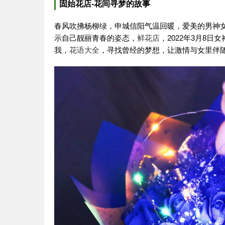
固始花店-花间寻梦的故事
春风吹拂杨柳绿，申城信阳气温回暖，爱美的男神
示自己靓丽青春的姿态，
鲜花店
，2022年3月8
我，
花语大全
，寻找曾经的梦想，让激情与女里伴