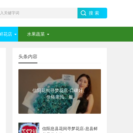
鲜花店
水果蔬菜
头条内容
信阳花间寻梦花店-口碑好、
价格亲民、服
信阳息县花间寻梦花店-息县鲜