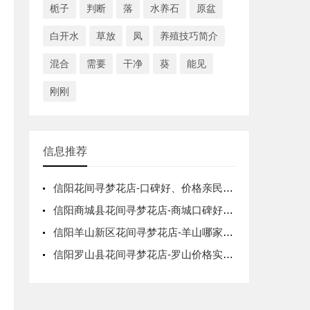
栀子
判断
落
水养石
原盆
白开水
草放
凤
养殖技巧简介
混合
需要
干净
葵
能见
刚刚
信息推荐
信阳花间寻梦花店-口碑好、价格亲民、服
信阳商城县花间寻梦花店-商城口碑好、价
信阳羊山新区花间寻梦花店-羊山哪家花店
信阳罗山县花间寻梦花店-罗山价格实惠口