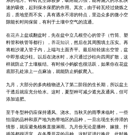
系的地方。碎砖瓦空隙较多，吸附能力强，能将施入的水肥快
速的吸收，起到保水保肥的作用。其次，由于砖瓦经过烧炼之
后，质地坚而不实，具有遇水不溶的特点，里边众多的微小空
隙能长时间保留，有利于土壤中空气的流通。
在
花卉
上盆或翻盆时，先在盆中立几根空心的管子（竹筒、塑
料管和铁管等都行），
养花知识
，然后在其周围填土压实。再
将粗沙灌入管子内，上端与土面齐平。最后轻轻拔出空管，盆
中即形成沙柱。以后在浇水时，水只通过沙柱向四周扩散，这
样就防止了土壤板结。有时候小蚂蚁也很活跃，如果你在花盆
底部孔处涂上一点麻油，就能防止蚂蚁爬入。
九月，大部分的多肉植物进入了第二阶段的生长期，所以盆土
干透后就应充分给水。这时，夏型种可减少遮光及通风，但可
添加追肥。
至于冬型种仍应保持通风、浇水。当秋天的雨季来临时，一些
怕湿的品种和原产地为热带地区的品种，一旦出现生长停滞的
情形，就应避免植株直接淋雨。九月份无论是播种、嫁接、扦
插等都很适宜。在冬季开花的品种，这时可进行换盆。此时换