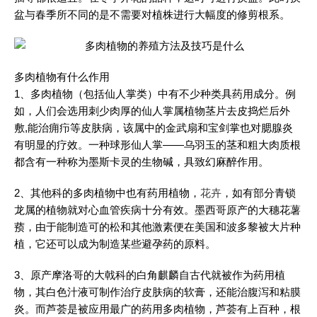
盆与春季所不同的是不需要对植株进行大幅度的修剪根系。
多肉植物有什么作用
1、多肉植物（包括仙人掌类）中有不少种类具药用成分。例
如，人们会选用刺少肉厚的仙人掌属植物茎片去皮捣烂后外
敷,能治痈疖等皮肤病，该属中的金武扇和宝剑掌也对腮腺炎
有明显的疗效。一种球形仙人掌——乌羽玉的茎和粗大肉质根
都含有一种称为墨斯卡灵的生物碱，具致幻麻醉作用。
2、其他科的多肉植物中也有药用植物，
花卉
，如有部分青锁
龙属的植物就对心血管疾病十分有效。墨西哥原产的大穗花薯
蓣，由于能制造可的松和其他激素便在美国和波多黎被大片种
植，它还可以成为制造某些避孕药的原料。
3、原产摩洛哥的大戟科的白角麒麟自古代就被作为药用植
物，其白色汁液可制作治疗皮肤病的软膏，还能治腹泻和粘膜
炎。而芦荟是被应用最广的药用多肉植物，芦荟有上百种，根