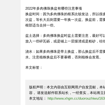
2022年多肉佛珠换盆有哪些注意事项
换盆时间：因为多肉佛珠的根系比较发达，所以很
次盆，等长大后则需要一年换一次盆。换盆前，需
根部适当去掉一些。
盆土选择：多肉佛珠换盆时盆土需要注意，最好可
放入一些碎瓦砾，或是铺上一层煤渣或是粗砂，
植
浇水：如果多肉佛珠是带土换盆，那么换盆后不需
水。注意植株换盆后不要暴晒，否则植株会发蔫。
本文标签：
版权声明：本文内容由互联网用户自发贡献，本
容， 请发送邮件联系站长，一经查实，本站将立
本文地址：
http://www.xhgm.cc/duorouzhiwu/163