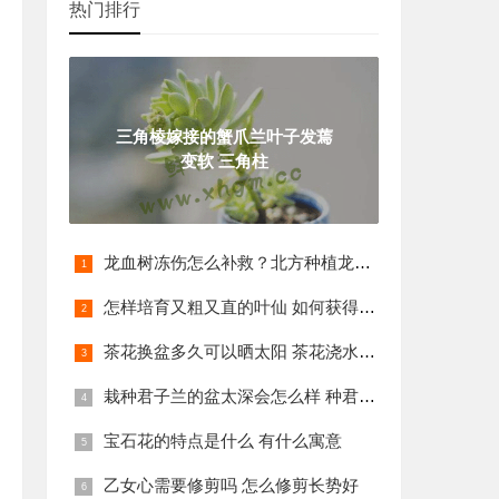
热门排行
三角棱嫁接的蟹爪兰叶子发蔫
变软 三角柱
龙血树冻伤怎么补救？北方种植龙血树会
怎样培育又粗又直的叶仙 如何获得一棵树
茶花换盆多久可以晒太阳 茶花浇水后可以
栽种君子兰的盆太深会怎么样 种君子兰是
宝石花的特点是什么 有什么寓意
乙女心需要修剪吗 怎么修剪长势好