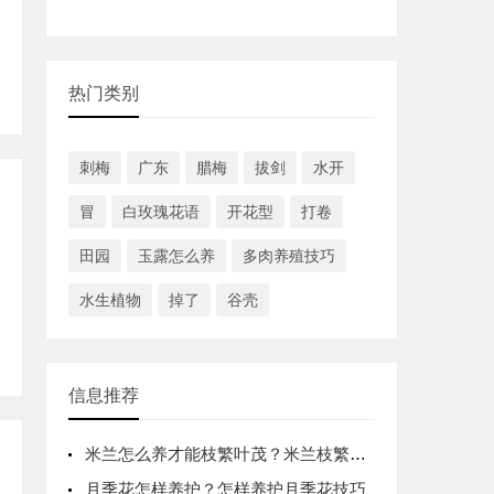
热门类别
刺梅
广东
腊梅
拔剑
水开
冒
白玫瑰花语
开花型
打卷
田园
玉露怎么养
多肉养殖技巧
水生植物
掉了
谷壳
信息推荐
米兰怎么养才能枝繁叶茂？米兰枝繁叶茂
月季花怎样养护？怎样养护月季花技巧