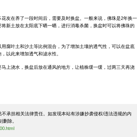
多花友在养了一段时间后，需要及时换盆。一般来说，佛珠是2年换一
要将新土放在太阳底下晒一晒，进行消毒杀菌，换盆时可以将佛珠的
以用腐叶土和沙土等比例混合，为了增加土壤的透气性，可以在盆底
物
，以此来增加透气和滤水性。
要马上浇水，换盆后放在通风的地方，让植株缓一缓，过两三天再浇
站不承担相关法律责任。如发现本站有涉嫌抄袭侵权/违法违规的内
刻删除。
00.html